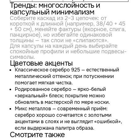
Тренды: многослойность и
капсульный минимализм
Соберите каскад из 2–3 цепочек: от
короткой к длинной (например, 38/40 + 45
+ 50 см), меняйте фактуры (якорное, спига,
панцирное), но избегайте одинаковой
толщины — так слои не «слипаются».
Для капсулы на каждый день выбирайте
спокойные профили и небольшие подвесы-
символы.
Цветовые акценты
Классическое серебро 925 — естественный
металлический оттенок; при потускнении
помогает мягкая чистка.
Родированное серебро — ярко-белый
«зеркальный» блеск; покрытие можно
обновлять в мастерской по мере носки.
Микс металлов — современный приём:
серебро хорошо сочетается с золотыми
акцентами в слоях и не выглядит «ошибкой»,
если выдержана палитра образа.
Смотрите также