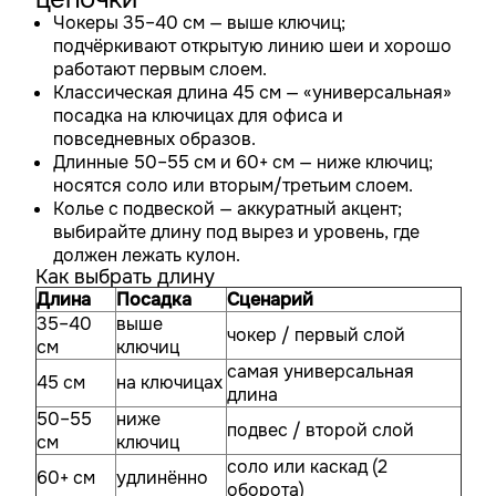
Чокеры 35–40 см — выше ключиц;
подчёркивают открытую линию шеи и хорошо
работают первым слоем.
Классическая длина 45 см — «универсальная»
посадка на ключицах для офиса и
повседневных образов.
Длинные 50–55 см и 60+ см — ниже ключиц;
носятся соло или вторым/третьим слоем.
Колье с подвеской — аккуратный акцент;
выбирайте длину под вырез и уровень, где
должен лежать кулон.
Как выбрать длину
Длина
Посадка
Сценарий
35–40
выше
чокер / первый слой
см
ключиц
самая универсальная
45 см
на ключицах
длина
50–55
ниже
подвес / второй слой
см
ключиц
соло или каскад (2
60+ см
удлинённо
оборота)