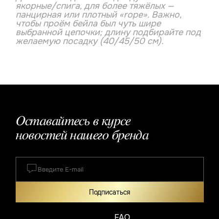
якорные/спига, для более тяжёлых —
панцирная или плотный «rope». Важно,
чтобы проём бейла был чуть шире
выбранной цепочки; длину подбирайте под
желаемую посадку (40/45/50 см).
Оставайтесь в курсе
новостей нашего бренда
Подписаться
FAQ