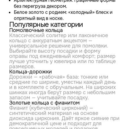
Архитектурная геометрия: графичные формы
без перегруза декором.
Белое золото с родием: «холодный» блеск и
опрятный вид в носке.
Популярные категории
Помолвочные кольца
Классический солитер или лаконичное
кольцо с аккуратным акцентом —
универсальное решение для помолвки.
Выбирайте высоту посадки и форму
оправы под ежедневный комфорт; размер
лучше уточнить у ювелира или по таблице
размеров.
Кольца-дорожки
Дорожки — «рабочая» база: тонкие или
средние по ширине, уместны каждый день
и в комплекте с обручальным. На широких
шинках иногда берут размер с небольшим
запасом — учитывайте посадку.
Золотые кольца с фианитом
Фианит (кубический цирконий) —
синтетический материал на основе
диоксида циркония. Даёт яркое сияние при
демократичной цене и подходит для
повседневных моделей и подарков.