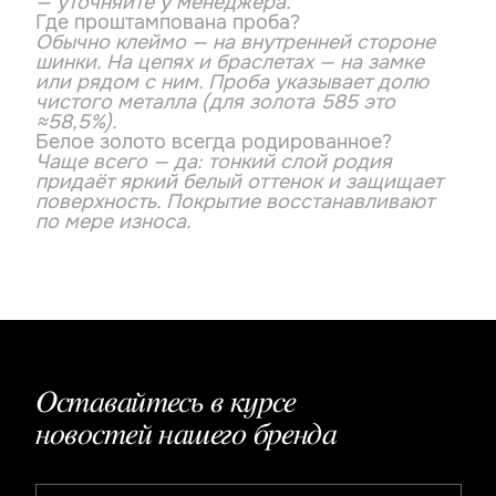
— уточняйте у менеджера.
Где проштампована проба?
Обычно клеймо — на внутренней стороне
шинки. На цепях и браслетах — на замке
или рядом с ним. Проба указывает долю
чистого металла (для золота 585 это
≈58,5%).
Белое золото всегда родированное?
Чаще всего — да: тонкий слой родия
придаёт яркий белый оттенок и защищает
поверхность. Покрытие восстанавливают
по мере износа.
Оставайтесь в курсе
новостей нашего бренда