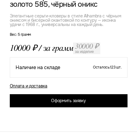
золото 585, чёрный оникс
Элегантные серьги-кловеры в стиле Alhambra с чёрным
ониксом и бисерной окантовкой по контуру — иконка
удачи с 1968 г., универсальны на каждый день.
Вес: 5 грамм
30000 ₽
10000 ₽ / за грамм
за изделие
Наличие на складе
Осталось:
123 шт.
Оплата и доставка
Оформить заявку