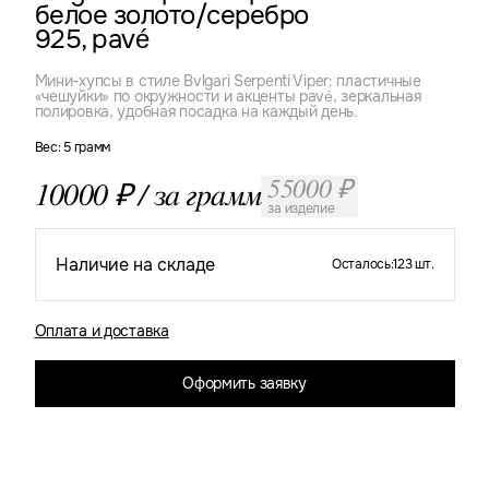
белое золото/серебро
925, pavé
Мини-хупсы в стиле Bvlgari Serpenti Viper: пластичные
«чешуйки» по окружности и акценты pavé, зеркальная
полировка, удобная посадка на каждый день.
Вес: 5 грамм
55000 ₽
10000 ₽ / за грамм
за изделие
Наличие на складе
Осталось:
123 шт.
Оплата и доставка
Оформить заявку