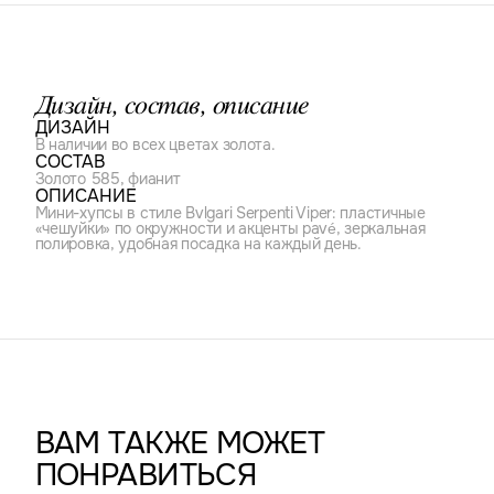
Дизайн, состав, описание
ДИЗАЙН
В наличии во всех цветах золота.
СОСТАВ
Золото 585, фианит
ОПИСАНИЕ
Мини-хупсы в стиле Bvlgari Serpenti Viper: пластичные
«чешуйки» по окружности и акценты pavé, зеркальная
полировка, удобная посадка на каждый день.
ВАМ ТАКЖЕ МОЖЕТ
ПОНРАВИТЬСЯ